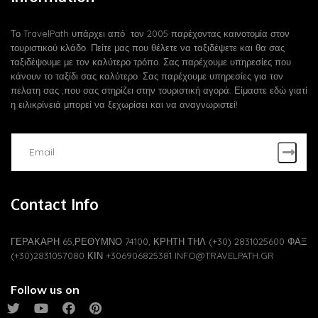
Το TravelPath υπάρχει από τον 2005 παρέχοντας καινοτομία στον
τουριστικού κλάδο. Πείτε μας που θέλετε να ταξιδέψετε και θα σας
ταξιδέψουμε με τον καλύτερο τρόπο. Σας παρέχουμε υπηρεσίες που
κάνουν το ταξίδι σας καλύτερο. Σας παρέχουμε υπηρεσίες για τον
πελατη σας ,που σας στηρίζει στην τουριστική αγορά. Είμαστε εδώ γιατί
η ειλικρίνειά μπορεί να ξεχωρίσει και να αναγνωριστεί!
Contact Info
ΓΕΡΑΚΑΡΗ 65,ΡΕΘΥΜΝΟ 74100, ΚΡΗΤΗ ΤΗΛ (+30) 2831025600 ΦΑΞ
(+30)2831057080 ΚΙΝ +306906825381
INFO@TRAVELPATH.GR
Follow us on